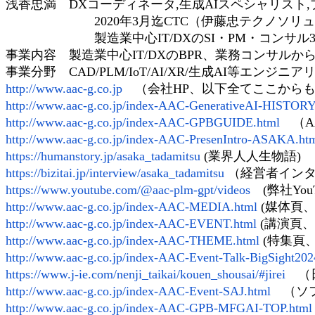
浅香忠満 DXコーディネータ,生成AIスペシャリスト
2020年3月迄CTC（伊藤忠テクノソリュ
製造業中心IT/DXのSI・PM・コンサル37
事業内容 製造業中心IT/DXのBPR、業務コンサルから
事業分野 CAD/PLM/IoT/AI/XR/生成AI等エンジ
http://www.aac-g.co.jp
（会社HP、以下全てここからも閲
http://www.aac-g.co.jp/index-AAC-GenerativeAI-HISTORY
http://www.aac-g.co.jp/index-AAC-GPBGUIDE.html
（AA
http://www.aac-g.co.jp/index-AAC-PresenIntro-ASAKA.ht
https://humanstory.jp/asaka_tadamitsu
(業界人人生物語)
https://bizitai.jp/interview/asaka_tadamitsu
（経営者イン
https://www.youtube.com/@aac-plm-gpt/videos
(弊社You
http://www.aac-g.co.jp/index-AAC-MEDIA.html
(媒体頁
http://www.aac-g.co.jp/index-AAC-EVENT.html
(講演頁、
http://www.aac-g.co.jp/index-AAC-THEME.html
(特集頁、
http://www.aac-g.co.jp/index-AAC-Event-Talk-BigSight20
https://www.j-ie.com/nenji_taikai/kouen_shousai/#jirei
（日
http://www.aac-g.co.jp/index-AAC-Event-SAJ.html
（ソフ
http://www.aac-g.co.jp/index-AAC-GPB-MFGAI-TOP.html