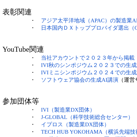
表彰関連
・
アジア太平洋地域（APAC）の製造業A
・
日本国内ＤＸトッププロバイダ選出（Q
YouTube関連
・
当社アカウントで２０２３年から掲載（
・
IVI秋のシンポジウム２０２３での生
・
IVIミニシンポジウム２０２４での生成
・
ソフトウェア協会の生成AI講演
（運営
参加団体等
・
IVI（製造業DX団体）
・
J-GLOBAL（科学技術総合センター）
・
イプロス（製造業DX団体）
・
TECH HUB YOKOHAMA（横浜