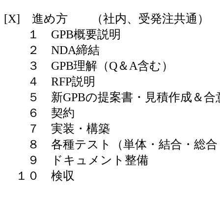
[X] 進め方 （社内、受発注共通）
１ GPB概要説明
２ NDA締結
３ GPB理解（Q＆A含む）
４ RFP説明
５ 新GPBの提案書・見積作成＆合
６ 契約
７ 実装・構築
８ 各種テスト（単体・結合・総合
９ ドキュメント整備
１０ 検収