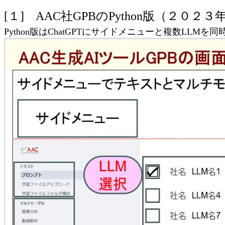
[１] AAC社GPBのPython版（２０２３
Python版は
ChatGPTにサイドメニューと複数LLM