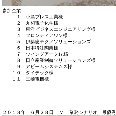
参加企業
１ 小島プレス工業様
２ 丸和電子化学様
３ 東洋ビジネスエンジニアリング様
４ フロンティアワン様
５ 伊藤忠テクノソリューションズ
６ 日本特殊陶業様
７ ウィングアーク1st様
８ 日立産業制御ソリューションズ様
９ アビームシステムズ様
１０ タイテック様
１１ 三菱電機様
２０１８年 ６月２８日 IVI 業務シナリオ 最優秀