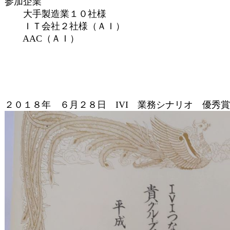
参加企業
大手製造業１０社様
ＩＴ会社２社様（ＡＩ）
AAC（ＡＩ）
２０１８年 ６月２８日
IVI 業務シナリオ 優秀賞