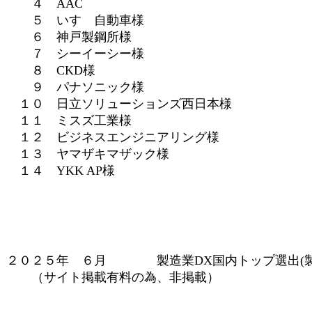
４ AAC
５ いすゞ自動車様
６ 神戸製鋼所様
７ シーイーシー様
８ CKD様
９ パナソニック様
１０ 日立ソリューションズ西日本様
１１ ミスズ工業様
１２ ビジネスエンジニアリング様
１３ ヤマザキマザック様
１４ YKK AP様
２０２５年 ６月 製造業DX国内トップ選出(製造業
（サイト掲載有料の為、非掲載）